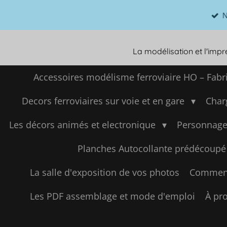
Toute
Passer
l'envo
au
contenu
principal
La modélisation et l'imp
Accessoires modélisme ferroviaire HO – Fabr
Decors ferroviaires sur voie et en gare
Char
Les décors animés et electronique
Personnage
Planches Autocollante prédécoupé
La salle d'exposition de vos photos
Comment
Les PDF assemblage et mode d'emploi
À pro