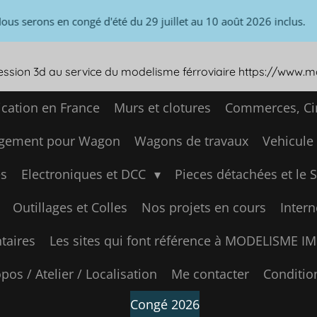
s les commandes seront bien enregistrées. Cependant, aucune expé
i ne pourra se faire avant le 17 août 2026.
ression 3d au service du modelisme férroviaire https://www.
ication en France
Murs et clotures
Commerces, Cir
gement pour Wagon
Wagons de travaux
Vehicule
s
Electroniques et DCC
Pieces détachées et le 
Outillages et Colles
Nos projets en cours
Intern
aires
Les sites qui font référence à MODELISME 
pos / Atelier / Localisation
Me contacter
Conditio
Congé 2026