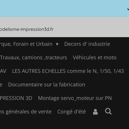
dition ne sera possible avant le 11 août 2026. Pour les command
modelisme-impression3d.fr
que, Forain et Urbain
Decors d' industrie
 Travaux, camions ,tracteurs
Véhicules et moto
SAV
LES AUTRES ECHELLES comme le N, 1/50, 1/43
e
Documentaire sur la fabrication
IMPRESSION 3D
Montage servo_moteur sur PN
ns générales de vente
Congé d'été