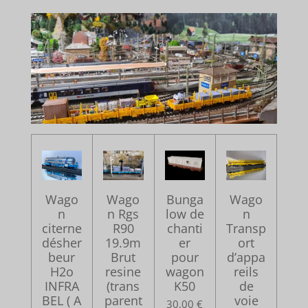
Wago
Wago
Bunga
Wago
n
n Rgs
low de
n
citerne
R90
chanti
Transp
désher
19.9m
er
ort
beur
Brut
pour
d’appa
H2o
resine
wagon
reils
INFRA
(trans
K50
de
BEL ( A
parent
voie
30,00 €