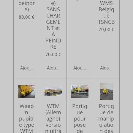
peindr
e)
WMS
e)
SANS
Belgiq
CHAR
ue
80,00 €
GEME
TSNCB
NT et
70,00 €
A
PEIND
RE
70,00 €
Ajouter au panier
Ajouter au panier
Ajouter au panier
Ajouter au pani
Wago
WTM
Portiq
Portiq
n
(Allem
ue
ue de
pupitr
agne)
pour
manip
e type
versio
pose
ulatio
WTM
n ultra
de
n des