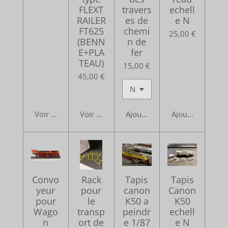
FLEXT
travers
echell
RAILER
es de
e N
FT625
chemi
25,00 €
(BENN
n de
E+PLA
fer
TEAU)
15,00 €
45,00 €
Voir les détails
Voir les détails
Ajouter au panier
Ajouter au pani
Convo
Rack
Tapis
Tapis
yeur
pour
canon
Canon
pour
le
K50 a
K50
Wago
transp
peindr
echell
n
ort de
e 1/87
e N