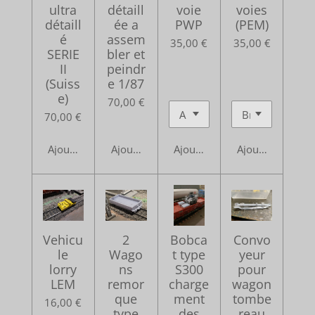
ultra
détaill
voie
voies
détaill
ée a
PWP
(PEM)
é
assem
35,00 €
35,00 €
SERIE
bler et
II
peindr
(Suiss
e 1/87
e)
70,00 €
70,00 €
Ajouter au panier
Ajouter au panier
Ajouter au panier
Ajouter au pani
Vehicu
2
Bobca
Convo
le
Wago
t type
yeur
lorry
ns
S300
pour
LEM
remor
charge
wagon
que
ment
tombe
16,00 €
type
des
reau