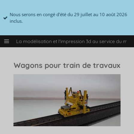
Passer
au
Nous serons en congé d'été du 29 juillet au 10 août 2026
contenu
inclus.
principal
La modélisation et l'impression 3d au service du mo
Wagons pour train de travaux