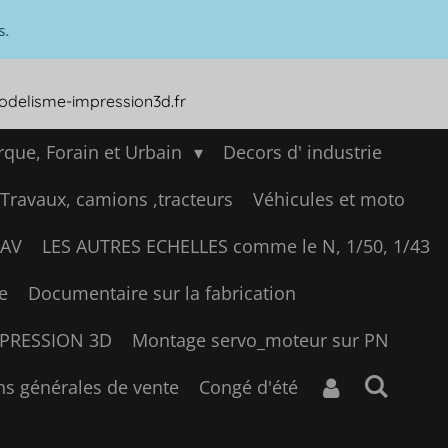
s.
modelisme-impression3d.fr
que, Forain et Urbain
Decors d' industrie
 Travaux, camions ,tracteurs
Véhicules et moto
SAV
LES AUTRES ECHELLES comme le N, 1/50, 1/43
e
Documentaire sur la fabrication
IMPRESSION 3D
Montage servo_moteur sur PN
ns générales de vente
Congé d'été