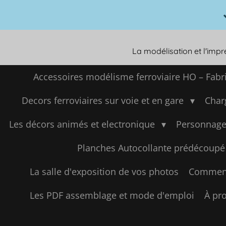
Passer
au
contenu
principal
La modélisation et l'imp
Accessoires modélisme ferroviaire HO – Fabr
Decors ferroviaires sur voie et en gare
Char
Les décors animés et electronique
Personnage
Planches Autocollante prédécoupé
La salle d'exposition de vos photos
Comment
Les PDF assemblage et mode d'emploi
À pro