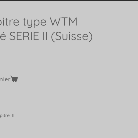
itre type WTM
lé SERIE II (Suisse)
nier
itre II