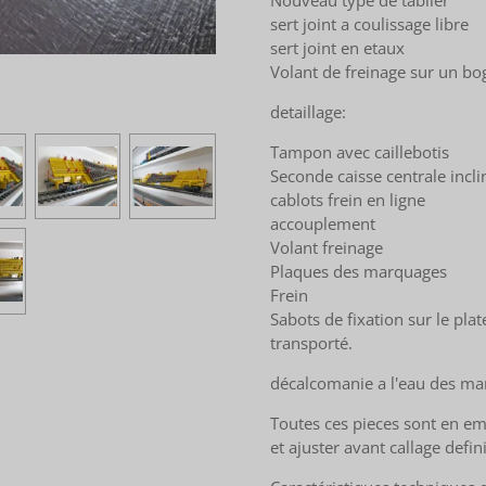
Nouveau type de tablier
sert joint a coulissage libre
sert joint en etaux
Volant de freinage sur un bo
detaillage:
Tampon avec caillebotis
Seconde caisse centrale incli
cablots frein en ligne
accouplement
Volant freinage
Plaques des marquages
Frein
Sabots de fixation sur le pla
transporté.
décalcomanie a l'eau des mar
Toutes ces pieces sont en e
et ajuster avant callage defini