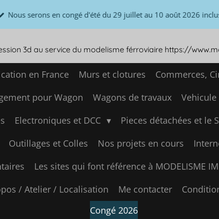
Nous serons en congé d'été du 29 juillet au 10 août 2026 inclu
ression 3d au service du modelisme férroviaire https://www.
ication en France
Murs et clotures
Commerces, Cir
gement pour Wagon
Wagons de travaux
Vehicule
s
Electroniques et DCC
Pieces détachées et le 
Outillages et Colles
Nos projets en cours
Intern
aires
Les sites qui font référence à MODELISME 
pos / Atelier / Localisation
Me contacter
Conditio
Congé 2026