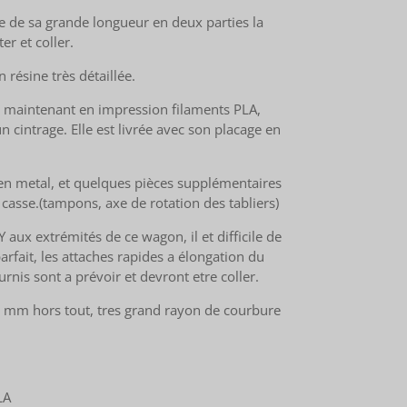
 de sa grande longueur en deux parties la
er et coller.
n résine très détaillée.
ée maintenant en impression filaments PLA,
n cintrage. Elle est livrée avec son placage en
x en metal, et quelques pièces supplémentaires
casse.(tampons, axe de rotation des tabliers)
 aux extrémités de ce wagon, il et difficile de
rfait, les attaches rapides a élongation du
nis sont a prévoir et devront etre coller.
0 mm hors tout, tres grand rayon de courbure
:
LA