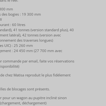
ans le réel:
1 800 mm
s des bogies : 19 300 mm
kW
urant : 60 litres
andard), 41 tonnes (version standard plus), 40
ment latéral), 42 tonnes (version avec
ionnement des traverses longues)
ges UIC) : 25 260 mm
gement : 24 450 mm (27 700 mm avec
 commande par email, faite vos réservations
isponibilité)
e chez Matisa reproduit le plus fidèlement
illes de blocages sont présents.
er pour un wagon au pupitre incliné sinon
. (chargement, déchargement)