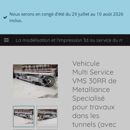
Passer
au
Nous serons en congé d'été du 29 juillet au 10 août 2026
contenu
inclus.
principal
La modélisation et l'impression 3d au service du mo
Vehicule
Multi Service
VMS 30RR de
Metalliance
Specialisé
pour travaux
dans les
tunnels (avec