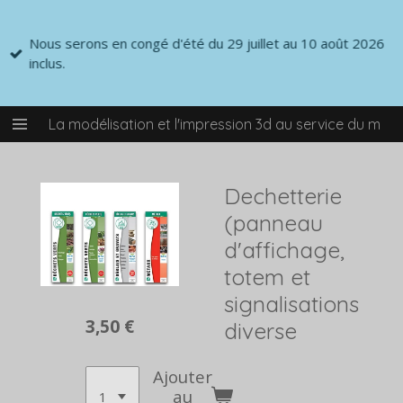
Passer
au
Nous serons en congé d'été du 29 juillet au 10 août 2026
contenu
inclus.
principal
La modélisation et l'impression 3d au service du mod
Dechetterie
(panneau
d'affichage,
totem et
signalisations
3,50 €
diverse
Ajouter
au