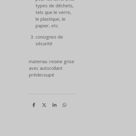
types de déchets,
tels que le verre,
le plastique, le
papier, etc.
consignes de
sécurité
materiau :resine grise
avec autocollant
prédecoupé
P
P
P
P
a
a
a
a
r
r
r
r
t
t
t
t
a
a
a
a
g
g
g
g
e
e
e
e