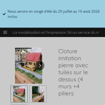
Passer
au
Nous serons en congé d'été du 29 juillet au 10 août 2026
contenu
inclus.
principal
La modélisation et l'impression 3d au service du mo
Cloture
imitation
pierre avec
tuiles sur le
dessus (4
murs +4
piliers