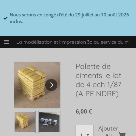
Passer
au
Nous serons en congé d'été du 29 juillet au 10 août 2026
contenu
inclus.
principal
La modélisation et l'impression 3d au service du mo
Palette de
ciments le lot
de 4 ech 1/87
(A PEINDRE)
6,00 €
Ajouter
au