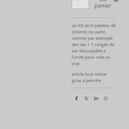
panier
un lot de 4 palettes de
ciments ou autre,
comme par exemple
des sac + 1 rangée de
sac decoupable a
l'unité pour crée un
vrac
article brut resine
grise a peindre
P
P
P
P
a
a
a
a
r
r
r
r
t
t
t
t
a
a
a
a
g
g
g
g
e
e
e
e