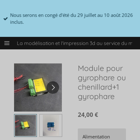
Passer
au
Nous serons en congé d'été du 29 juillet au 10 août 2026
contenu
inclus.
principal
La modélisation et l'impression 3d au service du mo
Module pour
gyrophare ou
chenillard+1
gyrophare
24,00 €
Alimentation