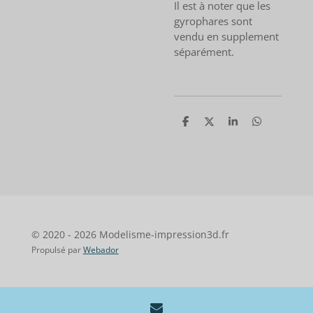
Il est à noter que les
gyrophares sont
vendu en supplement
séparément.
P
P
P
P
a
a
a
a
r
r
r
r
t
t
t
t
a
a
a
a
g
g
g
g
e
e
e
e
r
r
r
r
© 2020 - 2026 Modelisme-impression3d.fr
Propulsé par
Webador