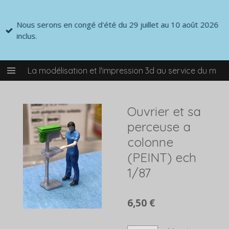
Passer
au
Nous serons en congé d'été du 29 juillet au 10 août 2026
contenu
inclus.
principal
La modélisation et l'impression 3d au service du mod
Ouvrier et sa
perceuse a
colonne
(PEINT) ech
1/87
6,50 €