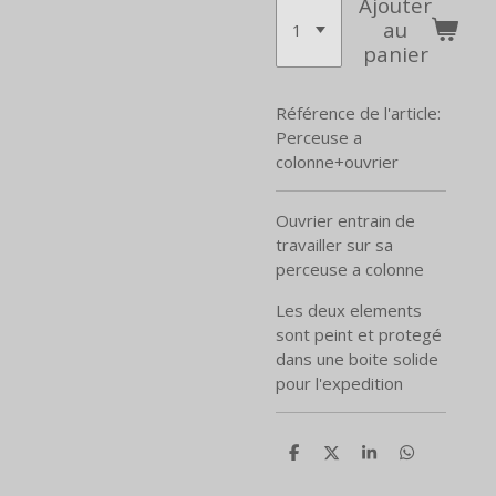
Ajouter
au
panier
Référence de l'article:
Perceuse a
colonne+ouvrier
Ouvrier entrain de
travailler sur sa
perceuse a colonne
Les deux elements
sont peint et protegé
dans une boite solide
pour l'expedition
P
P
P
P
a
a
a
a
r
r
r
r