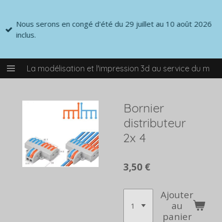
Passer
au
Nous serons en congé d'été du 29 juillet au 10 août 2026
contenu
inclus.
principal
La modélisation et l'impression 3d au service du mod
Bornier
distributeur
2x 4
3,50 €
Ajouter
au
panier