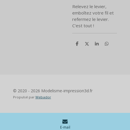
Relevez le levier,
emboîtez votre fil et
refermez le levier.
C'est tout !
P
P
P
P
a
a
a
a
r
r
r
r
t
t
t
t
a
a
a
a
g
g
g
g
e
e
e
e
r
r
r
r
© 2020 - 2026 Modelisme-impression3d.fr
Propulsé par
Webador
E-mail