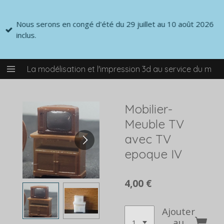
Passer
au
Nous serons en congé d'été du 29 juillet au 10 août 2026
contenu
inclus.
principal
La modélisation et l'impression 3d au service du mod
Mobilier-
Meuble TV
avec TV
epoque IV
4,00 €
Ajouter
au