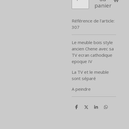
panier
Référence de l'article:
307
Le meuble bois style
ancien Chene avec sa
TV ecran cathodique
epoque IV
La TV et le meuble
sont séparé
A peindre
P
P
P
P
a
a
a
a
r
r
r
r
t
t
t
t
a
a
a
a