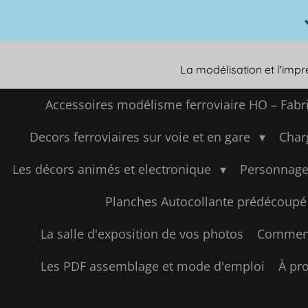
Passer
au
contenu
principal
La modélisation et l'imp
Accessoires modélisme ferroviaire HO – Fabr
Decors ferroviaires sur voie et en gare
Char
Les décors animés et electronique
Personnage
Planches Autocollante prédécoupé
La salle d'exposition de vos photos
Comment
Les PDF assemblage et mode d'emploi
À pro