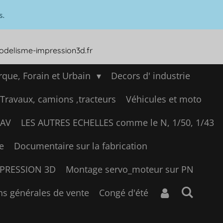
s.
modelisme-impression3d.fr
que, Forain et Urbain
Decors d' industrie
 Travaux, camions ,tracteurs
Véhicules et moto
SAV
LES AUTRES ECHELLES comme le N, 1/50, 1/43
e
Documentaire sur la fabrication
IMPRESSION 3D
Montage servo_moteur sur PN
ns générales de vente
Congé d'été