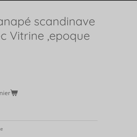
Canapé scandinave
c Vitrine ,epoque
nier
ce