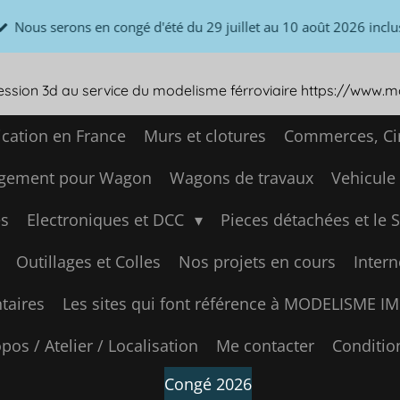
Nous serons en congé d'été du 29 juillet au 10 août 2026 inclu
ression 3d au service du modelisme férroviaire https://www.
ication en France
Murs et clotures
Commerces, Cir
gement pour Wagon
Wagons de travaux
Vehicule
s
Electroniques et DCC
Pieces détachées et le 
Outillages et Colles
Nos projets en cours
Intern
aires
Les sites qui font référence à MODELISME 
pos / Atelier / Localisation
Me contacter
Conditio
Congé 2026