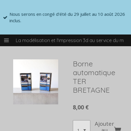
Passer
au
Nous serons en congé d'été du 29 juillet au 10 août 2026
contenu
inclus.
principal
La modélisation et l'impression 3d au service du mod
Borne
automatique
TER
BRETAGNE
8,00 €
Ajouter
au