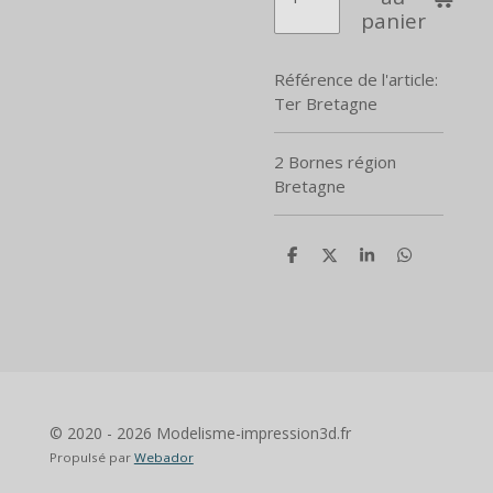
panier
Référence de l'article:
Ter Bretagne
2 Bornes région
Bretagne
P
P
P
P
a
a
a
a
r
r
r
r
t
t
t
t
a
a
a
a
g
g
g
g
e
e
e
e
r
r
r
r
© 2020 - 2026 Modelisme-impression3d.fr
Propulsé par
Webador