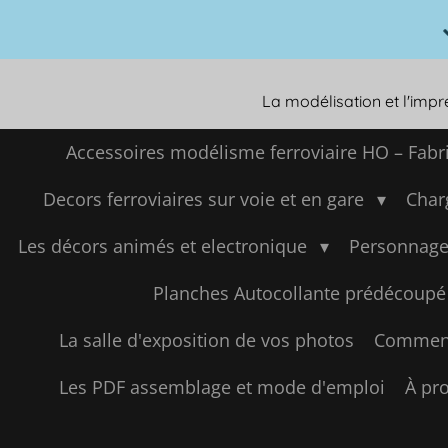
Passer
au
contenu
principal
La modélisation et l'imp
Accessoires modélisme ferroviaire HO – Fabr
Decors ferroviaires sur voie et en gare
Char
Les décors animés et electronique
Personnage
Planches Autocollante prédécoupé
La salle d'exposition de vos photos
Comment
Les PDF assemblage et mode d'emploi
À pro