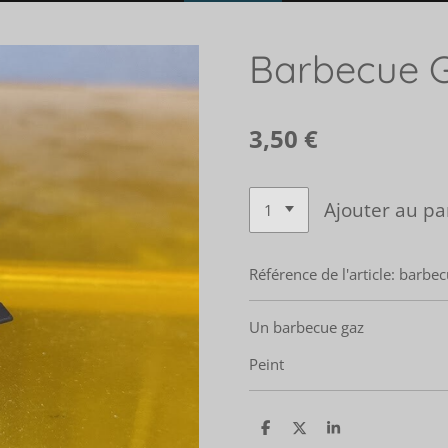
Barbecue 
3,50 €
Ajouter au pa
Référence de l'article:
barbec
Un barbecue gaz
Peint
P
P
P
a
a
a