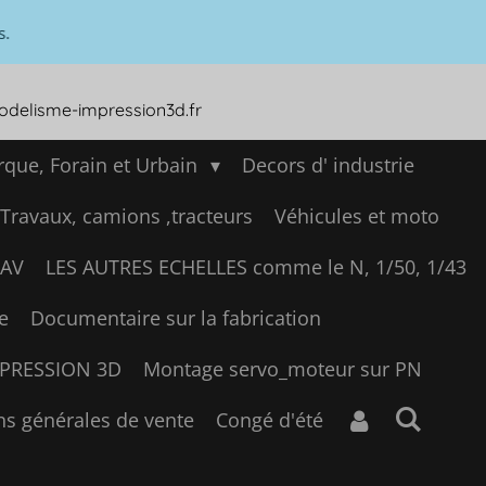
s.
modelisme-impression3d.fr
que, Forain et Urbain
Decors d' industrie
 Travaux, camions ,tracteurs
Véhicules et moto
SAV
LES AUTRES ECHELLES comme le N, 1/50, 1/43
e
Documentaire sur la fabrication
IMPRESSION 3D
Montage servo_moteur sur PN
ns générales de vente
Congé d'été