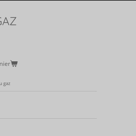
GAZ
nier
u gaz