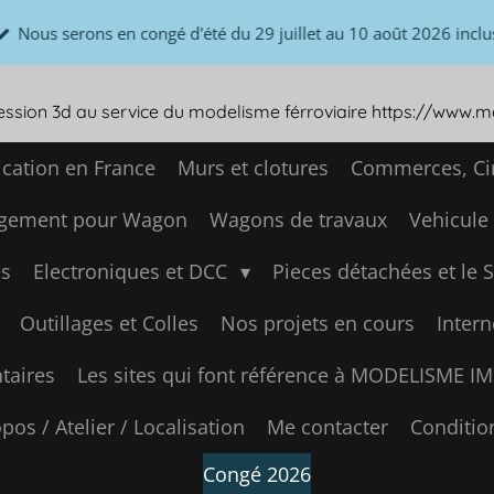
Nous serons en congé d'été du 29 juillet au 10 août 2026 inclu
ression 3d au service du modelisme férroviaire https://www.
ication en France
Murs et clotures
Commerces, Cir
gement pour Wagon
Wagons de travaux
Vehicule
s
Electroniques et DCC
Pieces détachées et le 
Outillages et Colles
Nos projets en cours
Intern
aires
Les sites qui font référence à MODELISME 
pos / Atelier / Localisation
Me contacter
Conditio
Congé 2026