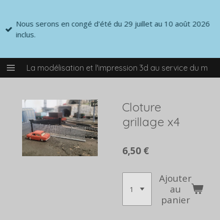
Passer
au
Nous serons en congé d'été du 29 juillet au 10 août 2026
contenu
inclus.
principal
La modélisation et l'impression 3d au service du mod
Cloture
grillage x4
6,50 €
Ajouter
au
panier