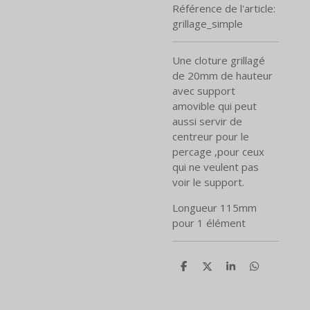
Référence de l'article:
grillage_simple
Une cloture grillagé
de 20mm de hauteur
avec support
amovible qui peut
aussi servir de
centreur pour le
percage ,pour ceux
qui ne veulent pas
voir le support.
Longueur 115mm
pour 1 élément
P
P
P
P
a
a
a
a
r
r
r
r
t
t
t
t