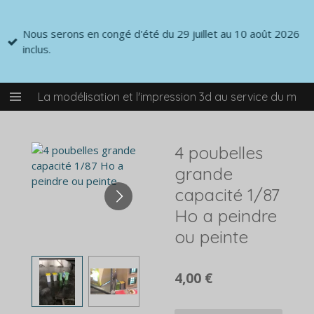
Passer
au
Nous serons en congé d'été du 29 juillet au 10 août 2026
contenu
inclus.
principal
La modélisation et l'impression 3d au service du mod
4 poubelles
grande
capacité 1/87
Ho a peindre
ou peinte
4,00 €