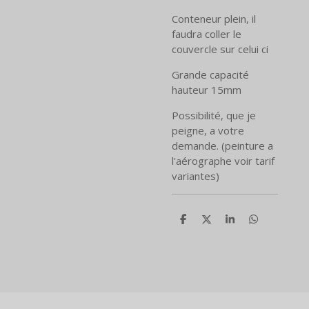
Conteneur plein, il
faudra coller le
couvercle sur celui ci
Grande capacité
hauteur 15mm
Possibilité, que je
peigne, a votre
demande.
(peinture a
l'aérographe voir tarif
variantes)
P
P
P
P
a
a
a
a
r
r
r
r
t
t
t
t
a
a
a
a
g
g
g
g
e
e
e
e
r
r
r
r