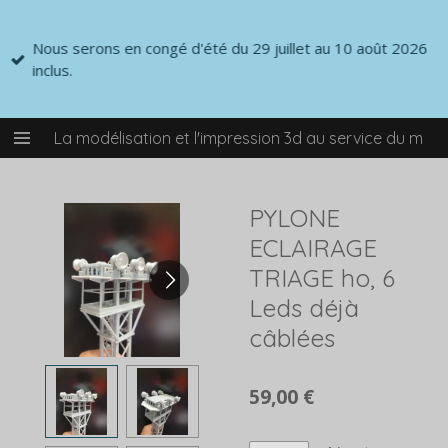
Passer
au
Nous serons en congé d'été du 29 juillet au 10 août 2026
contenu
inclus.
principal
La modélisation et l'impression 3d au service du mod
PYLONE
ECLAIRAGE
TRIAGE ho, 6
Leds déjà
câblées
59,00 €