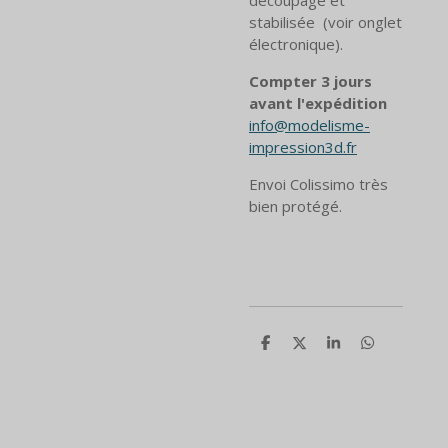
stabilisée (voir onglet
électronique).
Compter 3 jours
avant l'expédition
info@modelisme-
impression3d.fr
Envoi
Colissimo
très
bien protégé.
P
P
P
P
a
a
a
a
r
r
r
r
t
t
t
t
a
a
a
a
g
g
g
g
e
e
e
e