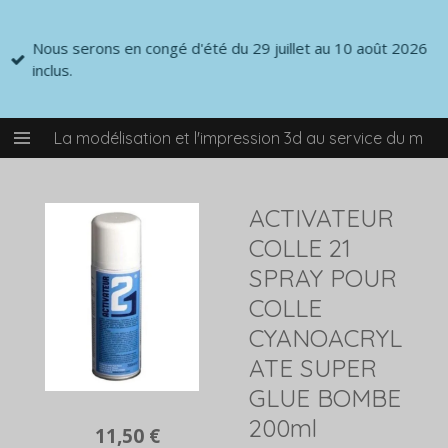
Passer
au
Nous serons en congé d'été du 29 juillet au 10 août 2026
contenu
inclus.
principal
La modélisation et l'impression 3d au service du mod
ACTIVATEUR
COLLE 21
SPRAY POUR
COLLE
CYANOACRYL
ATE SUPER
GLUE BOMBE
200ml
11,50 €