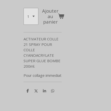
Ajouter
au
panier
ACTIVATEUR COLLE
21 SPRAY POUR
COLLE
CYANOACRYLATE
SUPER GLUE BOMBE
200ml.
Pour collage immediat
P
P
P
P
a
a
a
a
r
r
r
r
t
t
t
t
a
a
a
a
g
g
g
g